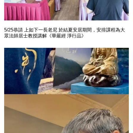
5/25恭請 上如下一長老尼 於結夏安居期間，安排課程為大
眾法師居士教授講解《華嚴經 淨行品》