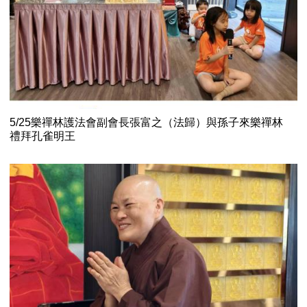
5/25樂禪林護法會副會長張富之（法歸）與孫子來樂禪林
禮拜孔雀明王