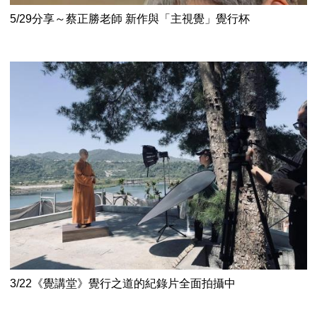
5/29分享～蔡正勝老師 新作與「主視覺」覺行杯
3/22《覺講堂》覺行之道的紀錄片全面拍攝中