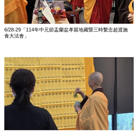
6/28-29「114年中元節盂蘭盆孝親地藏暨三時繫念超渡施
食大法會」