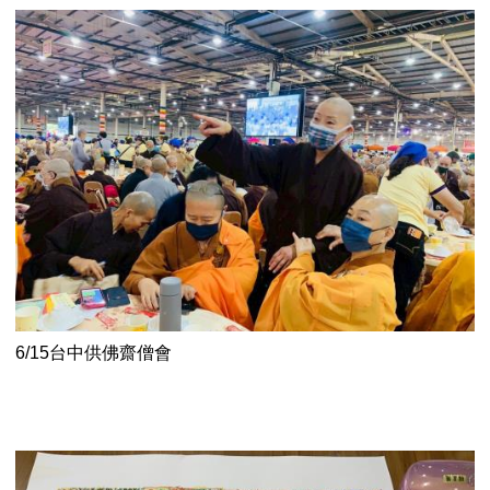
6/15台中供佛齋僧會