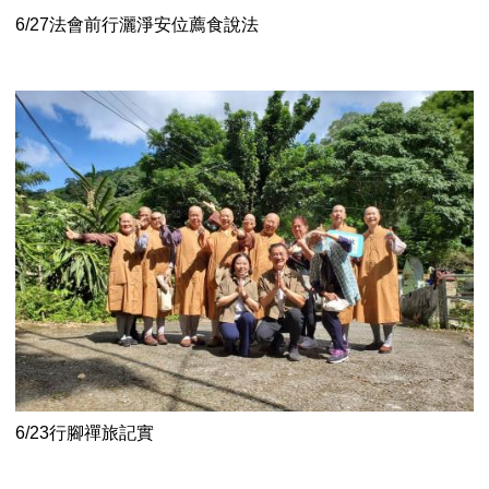
6/27法會前行灑淨安位薦食說法
6/23行腳禪旅記實