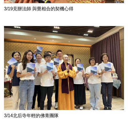
3/19見辦法師 與覺相合的契機心得
3/14北后寺年輕的佛青團隊