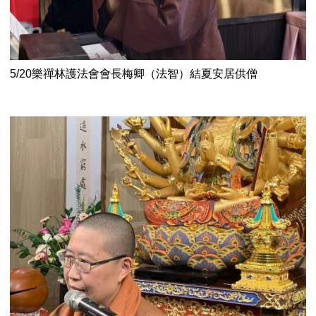
5/20樂禪林護法會會長梅卿（法智）結夏安居供僧