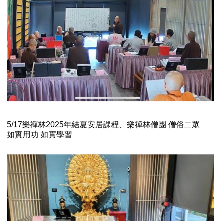
5/17樂禪林2025年結夏安居課程、樂禪林僧團 僧俗二眾
如實用功 如實學習